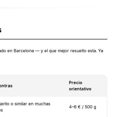
s
do en Barcelona — y el que mejor resuelto esta. Ya
Precio
ontras
orientativo
arito o similar en muchas
4–6 € / 500 g
es