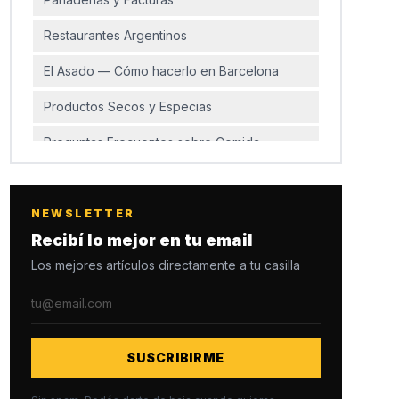
Restaurantes Argentinos
El Asado — Cómo hacerlo en Barcelona
Productos Secos y Especias
Preguntas Frecuentes sobre Comida
Argentina en Barcelona
¿Donde conseguir yerba mate en
Barcelona de urgencia?
NEWSLETTER
Recibí lo mejor en tu email
¿Hay supermercados argentinos en
Los mejores artículos directamente a tu casilla
Barcelona como los que hay en Madrid?
¿Cómo es el mate en España? ¿La gente lo
mira raro?
¿Donde comprar carne de calidad para
SUSCRIBIRME
asado en Barcelona?