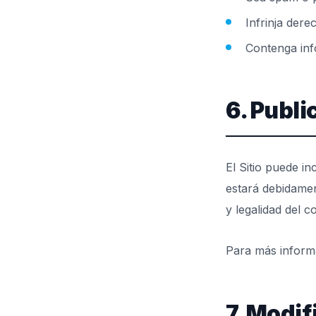
Infrinja dere
Contenga inf
6. Publ
El Sitio puede i
estará debidamen
y legalidad del c
Para más informa
7. Modi