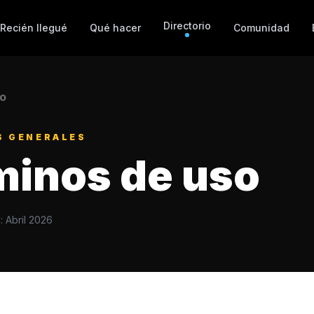
Directorio
Recién llegué
Qué hacer
Comunidad
IO
S GENERALES
minos de uso
n:
Abril 2026