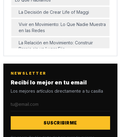
La Decisión de Crear Life of Maggi
Vivir en Movimiento: Lo Que Nadie Muestra
en las Redes
La Relación en Movimiento: Construir
Pareja sin un Lugar Fijo
Barcelona en el Mapa de sus Viajes
El Futuro del Canal y los Proyectos que
NEWSLETTER
Vienen
Recibí lo mejor en tu email
Los mejores artículos directamente a tu casilla
Preguntas Frecuentes sobre Flor Maggi y
Life of Maggi
¿Qué es Life of Maggi?
¿Dónde puedo seguir a Flor Maggi?
SUSCRIBIRME
¿Cómo se financia la vida nómade de Flor