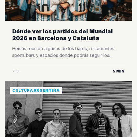
Dónde ver los partidos del Mundial
2026 en Barcelona y Cataluña
Hemos reunido algunos de los bares, restaurantes,
sports bars y espacios donde podrás seguir los
partidos del Mundial rodeado de otros aficionados,
disfrutar del mejor ambiente y vivir cada encuentro
7 jul.
5 MIN
como si estuvieras en Argentina. Esta selección fue
elaborada a partir de la información que recibimos
directamente de bares, restaurantes, organizadores de
CULTURA ARGENTINA
eventos y distintos [&hellip;]