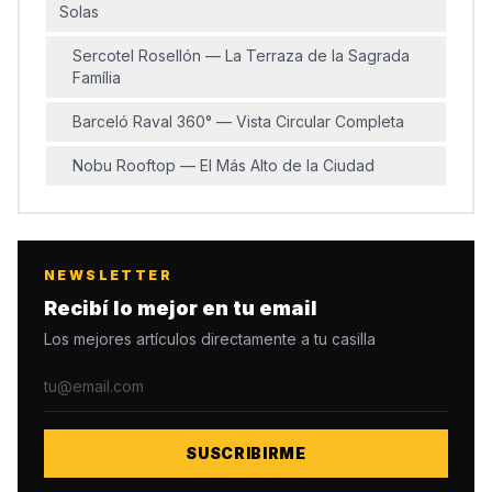
Solas
Sercotel Rosellón — La Terraza de la Sagrada
Família
Barceló Raval 360° — Vista Circular Completa
Nobu Rooftop — El Más Alto de la Ciudad
Experiencias y Afterwork: Más que una Simple
Vista
Hotel Novotel Barcelona City — Yoga y Full Body
NEWSLETTER
Recibí lo mejor en tu email
Hotel América — Pilates y Música los Lunes
Los mejores artículos directamente a tu casilla
Eleven BCN (NH Calderón) — Tarot &amp;
Cocktails
Terrazas con Encanto Local y Brisa Marina
SUSCRIBIRME
1881 per Sagardi — Gastronomía con Vista al Port