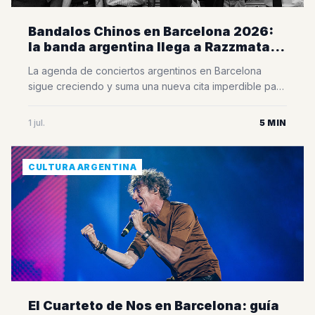
Bandalos Chinos en Barcelona 2026:
la banda argentina llega a Razzmatazz
con su Vándalos World Tour
La agenda de conciertos argentinos en Barcelona
sigue creciendo y suma una nueva cita imperdible para
los amantes de la música. Bandalos Chinos, una de las
bandas más importantes de la escena indie
1 jul.
5 MIN
latinoamericana, volverá a la ciudad el próximo 11 de
julio de 2026 para presentar su esperado Vándalos
World Tour en la Sala [&hellip;]
CULTURA ARGENTINA
El Cuarteto de Nos en Barcelona: guía