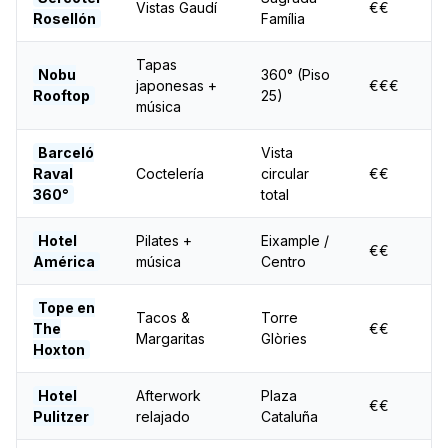
Vistas Gaudí
€€
Rosellón
Família
Tapas
Nobu
360° (Piso
japonesas +
€€€
Rooftop
25)
música
Barceló
Vista
Raval
Coctelería
circular
€€
360°
total
Hotel
Pilates +
Eixample /
€€
América
música
Centro
Tope en
Tacos &
Torre
The
€€
Margaritas
Glòries
Hoxton
Hotel
Afterwork
Plaza
€€
Pulitzer
relajado
Cataluña