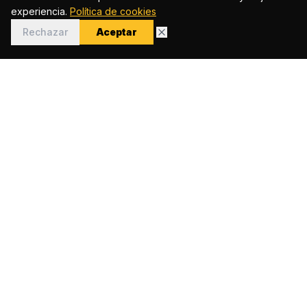
experiencia.
Política de cookies
Rechazar
Aceptar
Plataforma digital creada en 2018 que conecta a los
argentinos en Barcelona a través de información, cultura,
servicios y comunidad.
hola@argentinosenbarcelona.com
NAVEGACIÓN
Inicio
Directorio