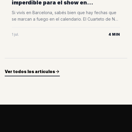
imperdible para el show en
Razzmatazz
Si vivís en Barcelona, sabés bien que hay fechas que
se marcan a fuego en el calendario. El Cuarteto de Nos
vuelve a la ciudad para presentar PUERTAS en la sala
Razzmatazz el 4 de julio. Una oportunidad única para
1 jul.
4 MIN
reencontrarnos con la banda que mejor musicaliza
nuestras contradicciones y le pone letra a todas
[&hellip;]
Ver todos los artículos