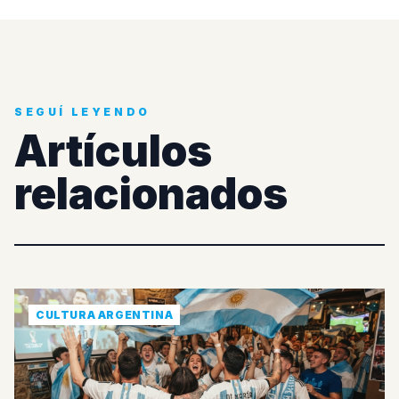
¿En qué época del año están abiertas las
terrazas en Barcelona?
Conclusión: Elevá tu Experiencia en la Ciudad
Seguí Leyendo
SEGUÍ LEYENDO
Artículos
relacionados
CULTURA ARGENTINA