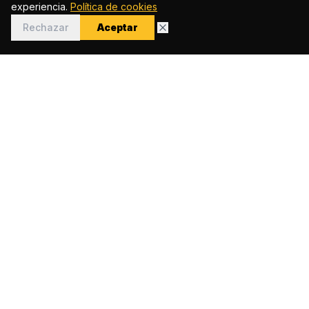
experiencia.
Política de cookies
Rechazar
Aceptar
Plataforma digital creada en 2018 que conecta a los
argentinos en Barcelona a través de información, cultura,
servicios y comunidad.
hola@argentinosenbarcelona.com
NAVEGACIÓN
Inicio
Directorio