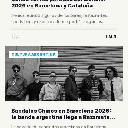
2026 en Barcelona y Cataluña
Hemos reunido algunos de los bares, restaurantes,
sports bars y espacios donde podrás seguir los
partidos del Mundial rodeado de otros aficionados,
disfrutar del mejor ambiente y vivir cada encuentro
7 jul.
5 MIN
como si estuvieras en Argentina. Esta selección fue
elaborada a partir de la información que recibimos
directamente de bares, restaurantes, organizadores de
CULTURA ARGENTINA
eventos y distintos [&hellip;]
Bandalos Chinos en Barcelona 2026:
la banda argentina llega a Razzmatazz
con su Vándalos World Tour
La agenda de conciertos argentinos en Barcelona