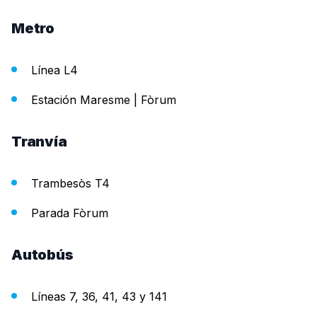
Metro
Línea L4
Estación Maresme | Fòrum
Tranvía
Trambesòs T4
Parada Fòrum
Autobús
Líneas 7, 36, 41, 43 y 141