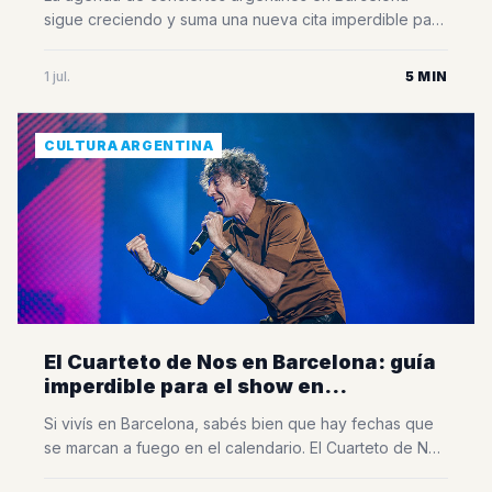
sigue creciendo y suma una nueva cita imperdible para
los amantes de la música. Bandalos Chinos, una de las
bandas más importantes de la escena indie
1 jul.
5 MIN
latinoamericana, volverá a la ciudad el próximo 11 de
julio de 2026 para presentar su esperado Vándalos
World Tour en la Sala [&hellip;]
CULTURA ARGENTINA
El Cuarteto de Nos en Barcelona: guía
imperdible para el show en
Razzmatazz
Si vivís en Barcelona, sabés bien que hay fechas que
se marcan a fuego en el calendario. El Cuarteto de Nos
vuelve a la ciudad para presentar PUERTAS en la sala