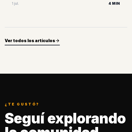
Razzmatazz el 4 de julio. Una oportunidad única para
1 jul.
4 MIN
reencontrarnos con la banda que mejor musicaliza
nuestras contradicciones y le pone letra a todas
[&hellip;]
Ver todos los artículos
¿TE GUSTÓ?
Seguí explorando