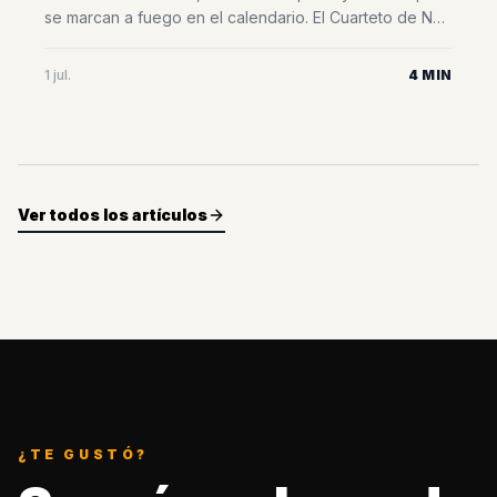
se marcan a fuego en el calendario. El Cuarteto de Nos
vuelve a la ciudad para presentar PUERTAS en la sala
Razzmatazz el 4 de julio. Una oportunidad única para
1 jul.
4 MIN
reencontrarnos con la banda que mejor musicaliza
nuestras contradicciones y le pone letra a todas
[&hellip;]
Ver todos los artículos
¿TE GUSTÓ?