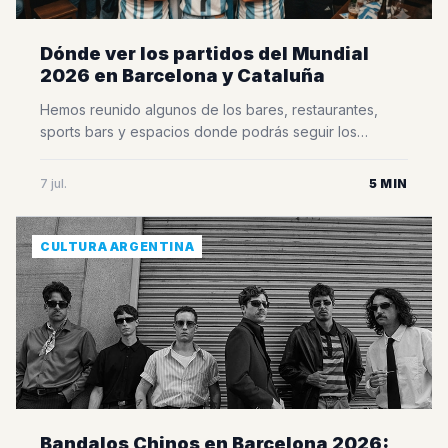
Dónde ver los partidos del Mundial
2026 en Barcelona y Cataluña
Hemos reunido algunos de los bares, restaurantes,
sports bars y espacios donde podrás seguir los
partidos del Mundial rodeado de otros aficionados,
disfrutar del mejor ambiente y vivir cada encuentro
7 jul.
5 MIN
como si estuvieras en Argentina. Esta selección fue
elaborada a partir de la información que recibimos
directamente de bares, restaurantes, organizadores de
CULTURA ARGENTINA
eventos y distintos [&hellip;]
Bandalos Chinos en Barcelona 2026: