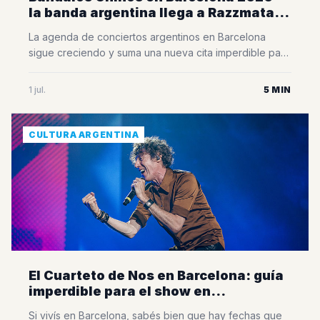
la banda argentina llega a Razzmatazz
con su Vándalos World Tour
La agenda de conciertos argentinos en Barcelona
sigue creciendo y suma una nueva cita imperdible para
los amantes de la música. Bandalos Chinos, una de las
bandas más importantes de la escena indie
1 jul.
5 MIN
latinoamericana, volverá a la ciudad el próximo 11 de
julio de 2026 para presentar su esperado Vándalos
World Tour en la Sala [&hellip;]
CULTURA ARGENTINA
El Cuarteto de Nos en Barcelona: guía
imperdible para el show en
Razzmatazz
Si vivís en Barcelona, sabés bien que hay fechas que