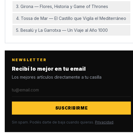
3. Girona — Flores, Historia y Game of Thrones
4. Tossa de Mar — El Castillo que Vigila el Mediterráneo
5. Besalú y La Garrotxa — Un Viaje al Año 1000
6. Andorra — Compras, Lagos y Termas
7. Tarragona — Historia Romana Frente a las Olas
NEWSLETTER
Clima y Transporte para tus Escapadas
Recibí lo mejor en tu email
Los mejores artículos directamente a tu casilla
El Tiempo en Primavera
Cómo Moverse
Preguntas Frecuentes sobre Escapadas desde
Barcelona
SUSCRIBIRME
¿Cuál es la escapada más fácil desde Barcelona sin
Sin spam. Podés darte de baja cuando quieras.
Privacidad
.
auto?