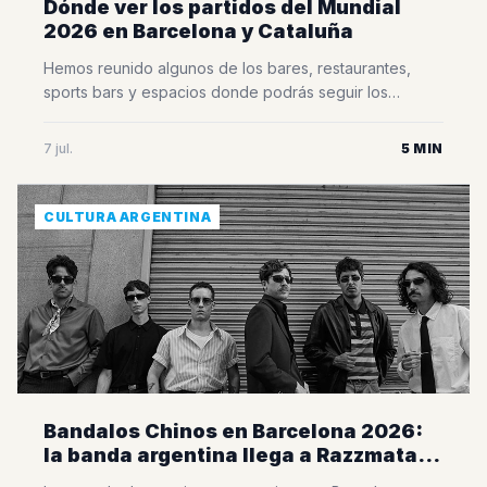
Dónde ver los partidos del Mundial
2026 en Barcelona y Cataluña
Hemos reunido algunos de los bares, restaurantes,
sports bars y espacios donde podrás seguir los
partidos del Mundial rodeado de otros aficionados,
disfrutar del mejor ambiente y vivir cada encuentro
7 jul.
5 MIN
como si estuvieras en Argentina. Esta selección fue
elaborada a partir de la información que recibimos
directamente de bares, restaurantes, organizadores de
CULTURA ARGENTINA
eventos y distintos [&hellip;]
Bandalos Chinos en Barcelona 2026:
la banda argentina llega a Razzmatazz
con su Vándalos World Tour