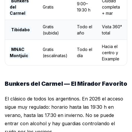
Bunkers
Ciudad
9:00–
del
Gratis
completa
19:30 h
Carmel
+ mar
Gratis
Todo el
Vista 360°
Tibidabo
(subida)
año
total
Hacia el
MNAC
Gratis
Todo el
centro y
Montjuïc
(escalinatas)
día
Eixample
Bunkers del Carmel — El Mirador Favorito
El clásico de todos los argentinos. En 2026 el acceso
sigue muy regulado: horario hasta las 19:30 h en
verano, hasta las 17:30 en invierno. No se puede
entrar con alcohol y hay guardias controlando el
ruido por los vecinos.