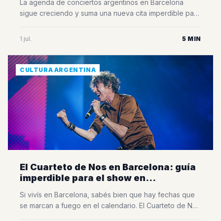
La agenda de conciertos argentinos en Barcelona
sigue creciendo y suma una nueva cita imperdible para
los amantes de la música. Bandalos Chinos, una de las
bandas más importantes de la escena indie
1 jul.
5 MIN
latinoamericana, volverá a la ciudad el próximo 11 de
julio de 2026 para presentar su esperado Vándalos
World Tour en la Sala [&hellip;]
CULTURA ARGENTINA
El Cuarteto de Nos en Barcelona: guía
imperdible para el show en
Razzmatazz
Si vivís en Barcelona, sabés bien que hay fechas que
se marcan a fuego en el calendario. El Cuarteto de Nos
vuelve a la ciudad para presentar PUERTAS en la sala