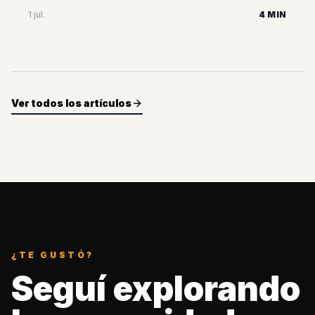
Razzmatazz el 4 de julio. Una oportunidad única para
1 jul.
4 MIN
reencontrarnos con la banda que mejor musicaliza
nuestras contradicciones y le pone letra a todas
[&hellip;]
Ver todos los artículos
¿TE GUSTÓ?
Seguí explorando