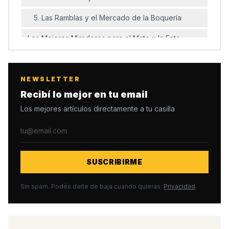
5. Las Ramblas y el Mercado de la Boquería
Los Mejores Miradores para el Mate y la Foto
Perfecta
Bunkers del Carmel — El Mirador Favorito
NEWSLETTER
Tibidabo — El Cerro con Vista Total
Recibí lo mejor en tu email
Los mejores artículos directamente a tu casilla
MNAC en Montjuïc — Las Escalinatas Más
Majestuosas
Spots Fotográficos y Rincones con Onda
Hospital de Sant Pau — El Modernismo Olvidado
SUSCRIBIRME
El Laberinto de Horta — El Parque más Antiguo
Sin spam. Podés darte de baja cuando quieras.
Privacidad
.
El Born — El Barrio Bohemio por Excelencia
El Arco del Triunfo — Punto de Inicio para la